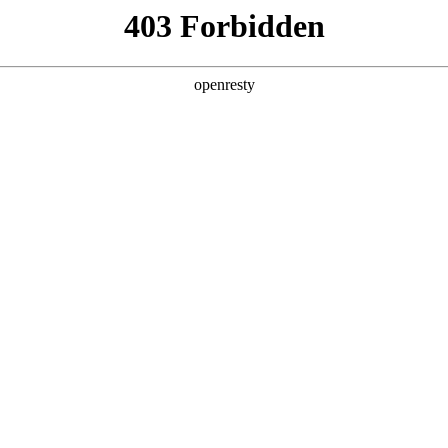
店查询
关于z6com·尊龙