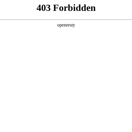
店查询
关于z6com·尊龙