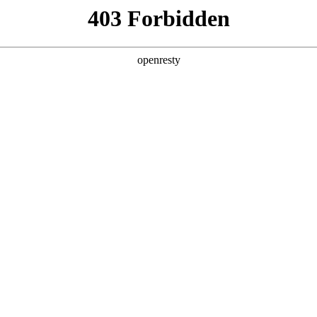
店查询
关于z6com·尊龙
LE SERVICE
包总成、驱动电机、电机控制器提供首任车主终身保修，其他客户8年
om·尊龙H9提供5年或15万公里），其中发动机、变速器的核心零部件